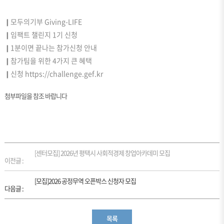
❙모두의기부 Giving-LIFE
❙임팩트 챌린지 1기 신청
❙1분이면 끝나는 참가신청 안내
❙참가팀을 위한 4가지 큰 혜택
❙신청
https://challenge.gef.kr
첨부파일을 참조 바랍니다
[센터모집] 2026년 평택시 사회적경제 창업아카데미 모집
이전글 :
[모집]2026 공정무역 오픈박스 신청자 모집
다음글 :
목록