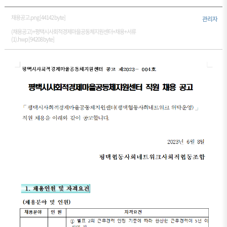
채용공고.png [44142 byte]
관리자
(채용공고)+평택시사회적경제마을공동체지원센터+채용+서류
(1).hwp [94208 byte]