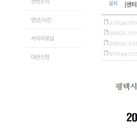
관련소식
공지
[센터
영상/사진
공고문.jpg [13538
20260220_신청
서식자료실
20260220_공고
웹자보.png [27156
대관신청