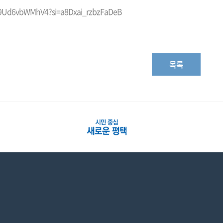
e/9Ud6vbWMhV4?si=a8Dxai_rzbzFaDeB
목록