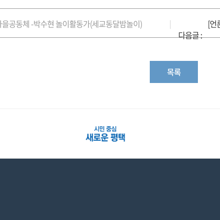
]마을공동체 -박수현 놀이활동가(세교동달밤놀이)
|
다음글 :
목록