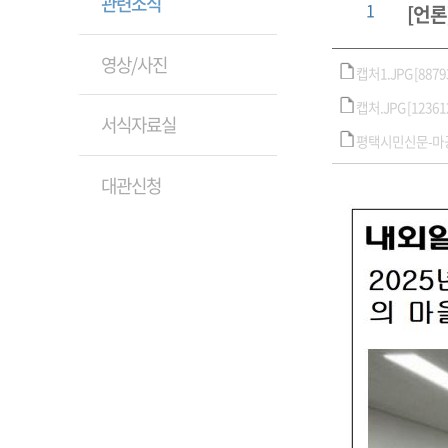
관련소식
1
[언론
영상/사진
캡처1.JPG [88793
캡처.JPG [123612
서식자료실
평택시민신문-마공대화
대관신청