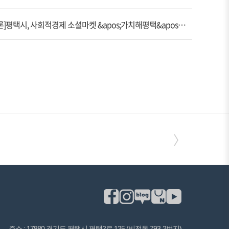
[언론]평택시, 사회적경제 소셜마켓 &apos;가치해평택&apos; 성료
〉
주소 : 17880 경기도 평택시 평택2로 125 (비전동 793-2번지)