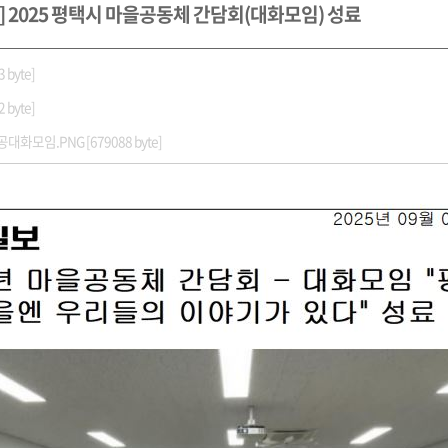
] 2025 평택시 마을공동체 간담회(대화모임) 성료
 byte]
 byte]
모임.PNG [679088 byte]