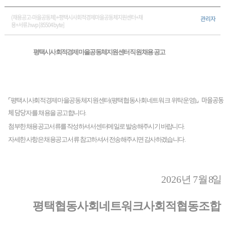
(채용공고-마을공동체)+평택시사회적경제마을공동체지원센터+채
관리자
용+서류.hwp [85504 byte]
평택시사회적경제마을공동체지원센터 직원 채용 공고
마을공동
⌜
평택시사회적경제마을공동체지원센터
(
평택협동사회네트워크
위탁운영
)
⌟
체 담당
자를
채용을 공고합니다
.
첨부한 채용공고서류를 작성하셔서 센터메일로 발송해주시기 바랍니다.
자세한 사항은 채용공고 서류 참고하셔서 전송해주시면 감사하겠습니다.
2026
년
7
월
8
일
평택협동사회네트워크사회적협동조합