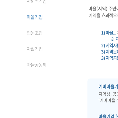
사회적기업
마을(지역) 주민
이익을 효과적으로
마을기업
협동조합
1) 마을...
※ 
2) 지역자원
자활기업
3) 지역문제
3) 지역공
마을공동체
예비마을기
지역성, 
‘예비마을기
마을기업 