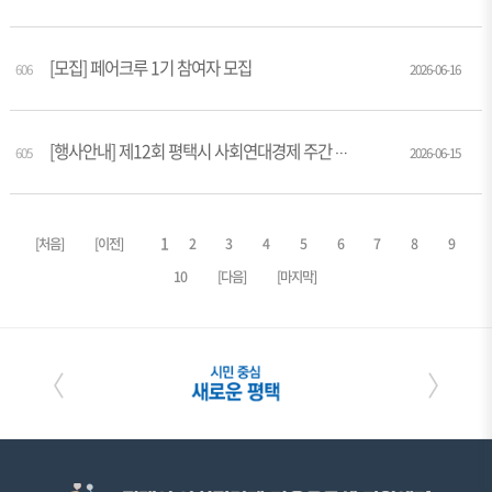
[모집] 페어크루 1기 참여자 모집
606
2026-06-16
605
[행사안내] 제12회 평택시 사회연대경제 주간 기념행사
2026-06-15
1
[처음]
[이전]
2
3
4
5
6
7
8
9
10
[다음]
[마지막]
〈
〉