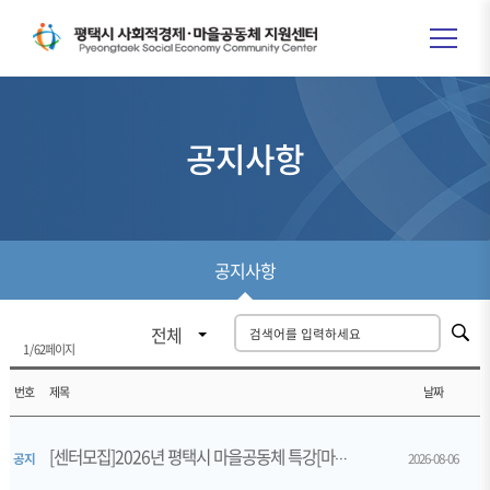
공지사항
공지사항
전체
1
/
62페이지
번호
제목
날짜
공지
[센터모집]2026년 평택시 마을공동체 특강[마을활동, 사진에 담다]
2026-08-06