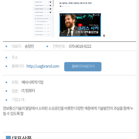
대표자 :
송창민
전화번호 :
070-8018-9222
주소
홈페이지
http://uagbrand.com
홈페이지 바로가기
유형 :
예비사회적기업
IT/컴퓨터
업종 :
기업소개 :
정보통신기술의 발달에서 소외된 소상공인을 비롯한 다양한 계층에게 기술발전의 과실을 함께 누
릴 수 있도록 함
대표상품