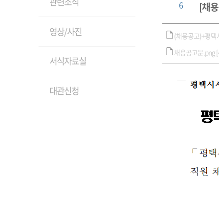
관련소식
6
[채
영상/사진
(채용공고)+평택시
채용공고문.png [48
서식자료실
대관신청